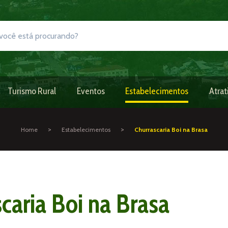
Turismo Rural
Eventos
Estabelecimentos
Atrat
>
>
Home
Estabelecimentos
Churrascaria Boi na Brasa
caria Boi na Brasa