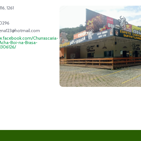
16, 1261
-0296
cena123@hotmail.com
w.facebook.com/Churrascaria-
ha-Boi-na-Brasa-
1306126/