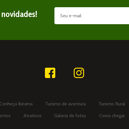
e novidades!
Conheça Ibirama
Turismo de aventura
Turismo Rural
entos
Atrativos
Galeria de fotos
Como chegar