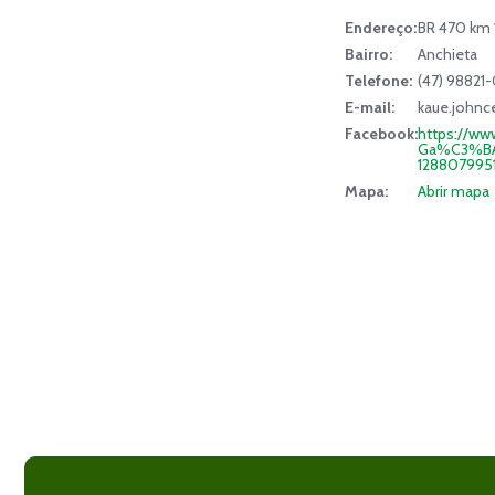
Endereço:
BR 470 km 1
Bairro:
Anchieta
Telefone:
(47) 98821
E-mail:
kaue.john
Facebook:
https://ww
Ga%C3%BAc
128807995
Mapa:
Abrir mapa