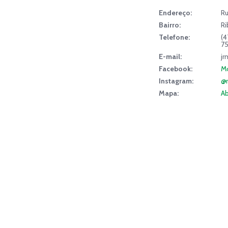
Endereço:
Ru
Bairro:
Ri
Telefone:
(4
7
E-mail:
jr
Facebook:
Mo
Instagram:
@
Mapa:
Ab