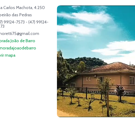
a Carlos Machota, 4.250
beirão das Pedras
7) 99124-7573 - (47) 99124-
573
moretti75@gmail.com
rada João de Barro
moradajoaodebarro
rir mapa