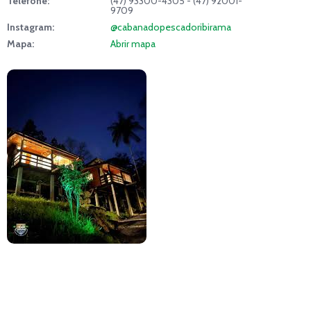
Telefone:
(47) 93300-4305 - (47) 92001-
9709
Instagram:
@cabanadopescadoribirama
Mapa:
Abrir mapa