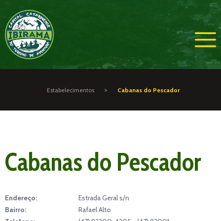
>
Estabelecimentos
Cabanas do Pescador
Cabanas do Pescador
Endereço:
Estrada Geral s/n
Bairro:
Rafael Alto